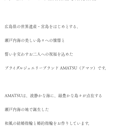
広島県の世界遺産・宮島をはじめとする、
瀬戸内海の美しい島々への憧憬と
誓いを交わすお二人への祝福を込めた
ブライダルジュエリーブランド AMATSU（アマツ）です。
AMATSUは、波静かな海に、緑豊かな島々が点在する
瀬戸内海の地で誕生した
和風の結婚指輪と婚約指輪をお作りしています。