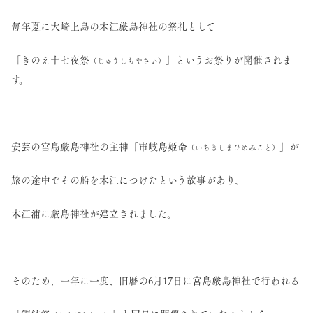
毎年夏に大崎上島の木江厳島神社の祭礼として
「きのえ十七夜祭
」というお祭りが開催されま
（じゅうしちやさい）
す。
安芸の宮島厳島神社の主神「市岐島姫命
」が
（いちきしまひめみこと）
旅の途中でその船を木江につけたという故事があり、
木江浦に厳島神社が建立されました。
そのため、一年に一度、旧暦の6月17日に宮島厳島神社で行われる