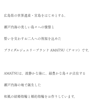
広島県の世界遺産・宮島をはじめとする、
瀬戸内海の美しい島々への憧憬と
誓いを交わすお二人への祝福を込めた
ブライダルジュエリーブランド AMATSU（アマツ）です。
AMATSUは、波静かな海に、緑豊かな島々が点在する
瀬戸内海の地で誕生した
和風の結婚指輪と婚約指輪をお作りしています。