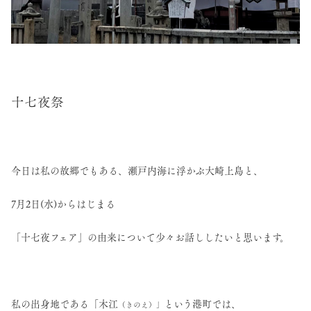
十七夜祭
今日は私の故郷でもある、瀬戸内海に浮かぶ大崎上島と、
7月2日(水)からはじまる
「十七夜フェア」の由来について少々お話ししたいと思います。
私の出身地である「木江
という港町では、
（きのえ）」