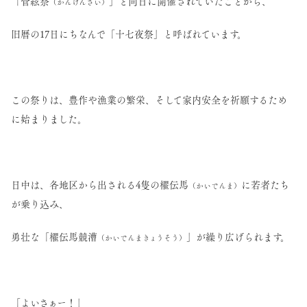
「管絃祭
」と同日に開催されていたことから、
（かんげんさい）
旧暦の17日にちなんで「十七夜祭」と呼ばれています。
この祭りは、豊作や漁業の繁栄、そして家内安全を祈願するため
に始まりました。
日中は、各地区から出される4隻の櫂伝馬
に若者たち
（かいでんま）
が乗り込み、
勇壮な「櫂伝馬競漕
」が繰り広げられます。
（かいでんまきょうそう）
「よいさぁー！」