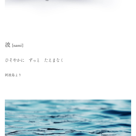
波
[nami]
ひそやかに ずっと たえまなく
阿波島より