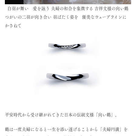
白羽が舞い 愛を詠う 夫婦の和合を象徴する 吉祥文様の向い鶴
つがいの二羽が向き合い 羽ばたく姿を 優美なウェーブラインに
かさねて
平安時代から受け継がれてきた日本の伝統文様「向い鶴」。
鶴は一度夫婦になると一生を添い遂げることから「夫婦円満」を