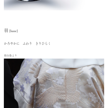
羽
[hane]
かろやかに ふわり きりひらく
羽山島より