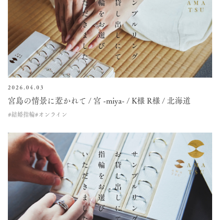
2026.04.03
宮島の情景に惹かれて / 宮 -miya- / K様 R様 / 北海道
#結婚指輪
#オンライン