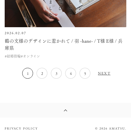
2026.02.07
鶴の文様のデザインに惹かれて / 羽 -hane- / T様 E様 / 兵
庫県
#結婚指輪
#オンライン
NEXT
1
2
3
4
5
PRIVACY POLICY
© 2026 AMATSU.