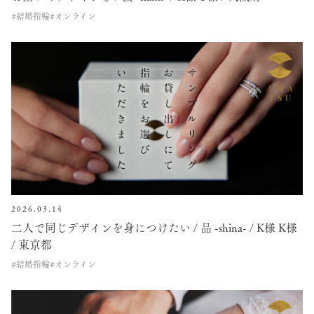
#結婚指輪
#オンライン
2026.03.14
二人で同じデザインを身につけたい / 品 -shina- / K様 K様
/ 東京都
#結婚指輪
#オンライン