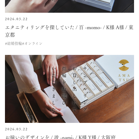
2026.03.22
エタニティリングを探していた / 百 -momo- / K様 A様 / 東
京都
#結婚指輪
#オンライン
2026.03.22
お揃いのデザインを / 波 -nami- / K様 Y様 / 大阪府