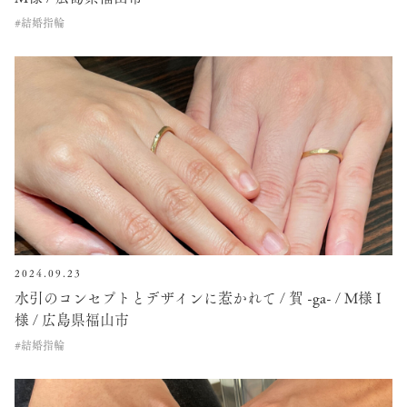
#結婚指輪
2024.09.23
水引のコンセプトとデザインに惹かれて / 賀 -ga- / M様 I
様 / 広島県福山市
#結婚指輪