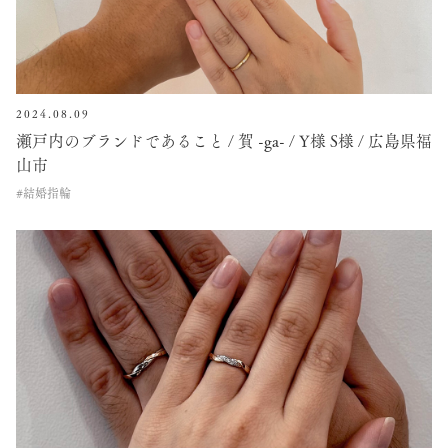
2024.08.09
瀬戸内のブランドであること / 賀 -ga- / Y様 S様 / 広島県福
山市
#結婚指輪