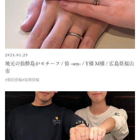
2025.01.29
地元の仙酔島がモチーフ / 仙 -sen- / Y様 M様 / 広島県福山
市
#婚約指輪
#結婚指輪