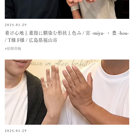
2025.01.29
着け心地と薬指に馴染む形状と色み / 宮 -miya- ・ 豊 -hou-
/ T様 F様 / 広島県福山市
#結婚指輪
2025.01.29