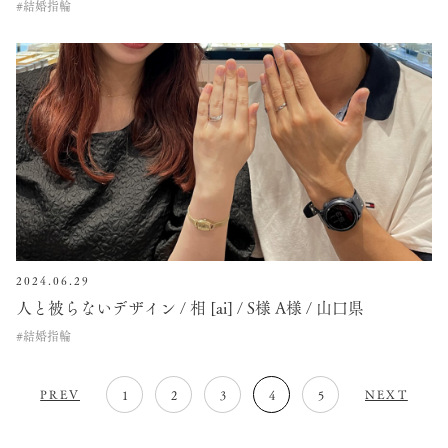
#結婚指輪
2024.06.29
人と被らないデザイン / 相 [ai] / S様 A様 / 山口県
#結婚指輪
PREV
NEXT
1
2
3
4
5