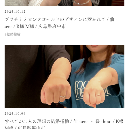
2024.10.12
プラチナとピンクゴールドのデザインに惹かれて / 仙 -
sen- / R様 M様 / 広島県府中市
#結婚指輪
2024.10.06
すべてが二人の理想の結婚指輪 / 仙 -sen- ・ 豊 -hou- / K様
M様 / 広島県福山市